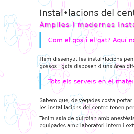
Instal•lacions del cen
Àmplies i modernes insta
Com el gos i el gat? Aquí n
Hem dissenyat les instal•lacions pensa
gossos i gats disposen d'una àrea dif
Tots els serveis en el matei
Sabem que, de vegades costa portar la
les instal.lacions del centre tenen perr
Tenim sala de quiròfan amb anestèsia 
equipades amb laboratori intern i ext