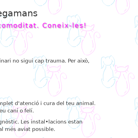
Plegamans
comoditat. Coneix-les!
nari no sigui cap trauma. Per això,
plet d'atenció i cura del teu animal.
u caní o felí.
gnòstic. Les instal•lacions estan
al més aviat possible.