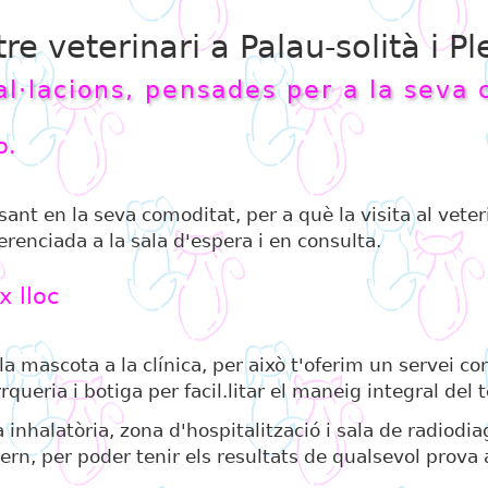
tre veterinari a Palau-solità i 
l·lacions, pensades per a la seva 
o.
nt en la seva comoditat, per a què la visita al veteri
erenciada a la sala d'espera i en consulta.
x lloc
 mascota a la clínica, per això t'oferim un servei com
queria i botiga per facil.litar el maneig integral del te
inhalatòria, zona d'hospitalització i sala de radiodia
ern, per poder tenir els resultats de qualsevol prova 