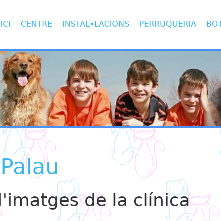
ICI
CENTRE
INSTAL•LACIONS
PERRUQUERIA
BO
tPalau
d'imatges de la clínica